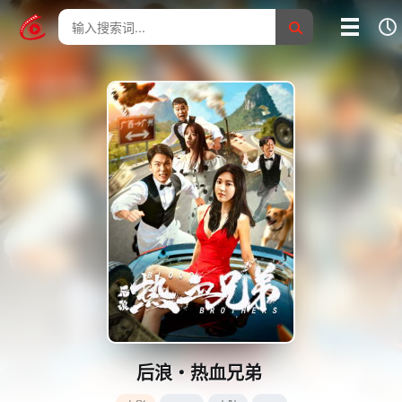
我的影片记录
影片大全
没有记录
后浪・热血兄弟