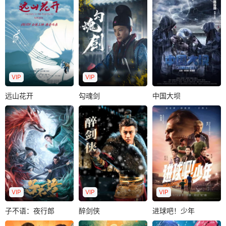
VIP
VIP
远山花开
勾魂剑
中国大坝
远山花开
勾魂剑
中国大坝
1959年，百年难遇
林婉盈
蒋昊伦
田牧童
魏子涵
的洪水威胁着中国
王钢
潘俊潼
第一座自主建设的
南京市某重点中学
六扇门捕头梅胜雪
新安江大坝..
年轻的音乐老师刘
奉命前往调查威远
晓慧，由于一个月
镖局案，调查过程
前母亲突然离世..
中镖局竟被人灭..
VIP
VIP
VIP
子不语：夜行郎
醉剑侠
进球吧！少年
子不语：夜行郎
醉剑侠
进球吧！少年