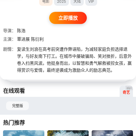
电影
2025
大陆
VIP
立即播放
导演：
陈浩
主演：
覃进展
陈衍利
剧情：
复读生刘浪在高考前突遭作弊诬陷，为减轻家庭负担选择退
学，与好友南下打工。在城市中屡破骗局、笑对挫折，后意外
卷入扫黑风波。他挺身而出，以智慧和勇气解救被控女孩，赢
得赏识与爱情，最终逆袭成为激励众人的励志典范。
qiyi
在线观看
奇艺
完整版
热门推荐