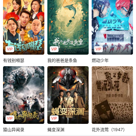
孙启恒
王一一
郑中玉
郭怡艳
埃里克・坎通纳
蒋雯丽
廉赛
施骏喆
陈百祥
遭遇了新婚妻子身
啸西风双亲被害身
知名曼联球星坎通
故，逃离家乡的小
亡，从此一蹶不
纳退役后来到中国
铁匠陆离在机缘巧
振，整日借酒消
职业联赛的上海队
合..
愁。妻子月蓉带着
任教，被自己的..
女..
VIP
VIP
VIP
有钱别嘚瑟
我的爸爸是条鱼
燃动少年
有钱别嘚瑟
我的爸爸是条鱼
燃动少年
佟铭心
张梦露
张毓宜
潘思言
李劲峰
周蓉倩
赵哲瀚
9岁的小女孩梁小味
面临事业和家庭的
有一串神奇的手
少年冰球队队长关
双重危机，向大举
链，戴上它就能听
欣的地位受到了插
误以为妻子出轨，
懂海洋动物们说..
班生王子非的挑
愤然决定离婚。..
战。母亲的反对，..
VIP
VIP
猿山异闻录
蝇变深渊
花外流莺（1947）
猿山异闻录
蝇变深渊
花外流莺（1947）