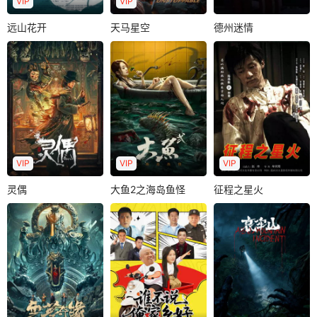
VIP
VIP
远山花开
天马星空
德州迷情
远山花开
天马星空
德州迷情
林婉盈
蒋昊伦
樊少皇
李立群
黎宇航
莫绮雯
王钢
籍皓
林毅
南京市某重点中学
未来，地球成为星
张正月是MIT毕业的
年轻的音乐老师刘
际移民交汇的“星际
年轻天才生，精通
晓慧，由于一个月
城”。天马座流星雨
概率论和心理学的
前母亲突然离世..
突袭地球，..
他在德扑界..
VIP
VIP
VIP
灵偶
大鱼2之海岛鱼怪
征程之星火
灵偶
大鱼2之海岛鱼怪
征程之星火
张皓森
高维蔓
王森
张雯
陈伟栋
欧畅
马昂
王一铭
朱刚日尧
10年前，大帅府少
正直的研究员张程
20世纪30年代，中
帅张麓之离奇被
在去找妻子复合的
共贵州省工委第一
杀，看守灵堂的仆
行程中，意外发现
任书记林青从一个
役看到棺材盖无..
妻子所工作的酒..
学徒到文艺..