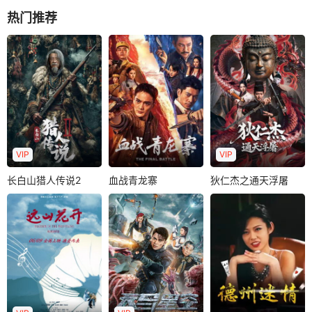
热门推荐
VIP
VIP
长白山猎人传说2
血战青龙寨
狄仁杰之通天浮屠
长白山猎人传说2
血战青龙寨
狄仁杰之通天浮屠
张浩
罗立群
杜奕衡
罗立群
许翔
杜乐
张婉琳
民国末年，长白山
深处的迷雾山村怪
以湘西剿匪为背
唐载初年，位于郊
事频发。村民陈狗
景，融合兄弟情义
外校场倒塌的通天
子偶遇神秘新娘..
与家国大义，剧情
浮屠残骸一夜之间
跌宕起伏，枪战肉..
复活。天空中一..