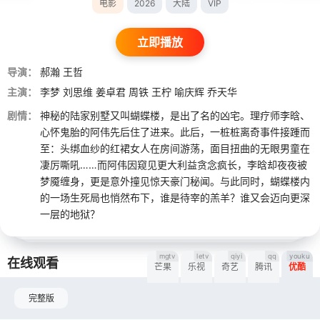
电影
2026
大陆
VIP
立即播放
导演：
郝瀚
王哲
主演：
李梦
刘思维
姜卓君
周铁
王柠
喻庆辉
乔天华
剧情：
神秘的陆家别墅又叫蝴蝶楼，是出了名的凶宅。理疗师李晗、
心怀鬼胎的阿伟先后住了进来。此后，一桩桩离奇事件接踵而
至：头绑血纱的红裙女人在房间游荡，面目扭曲的无眼男童在
凄厉嘶吼……而阿伟因窥见更大利益贪念疯长，李晗却夜夜被
梦魇缠身，更是意外撞见惊天豪门秘闻。与此同时，蝴蝶楼内
的一场生死局也悄然布下，谁是待宰的羔羊？谁又会迈向更深
一层的地狱？
mgtv
letv
qiyi
qq
youku
在线观看
芒果
乐视
奇艺
腾讯
优酷
完整版