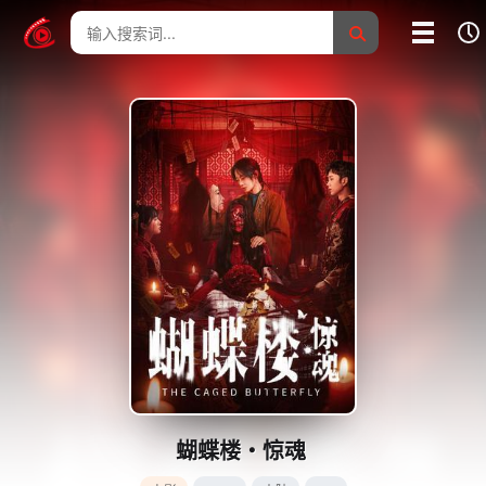
我的影片记录
影片大全
没有记录
蝴蝶楼・惊魂