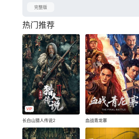
完整版
热门推荐
VIP
长白山猎人传说2
血战青龙寨
长白山猎人传说2
血战青龙寨
张浩
罗立群
杜奕衡
杜乐