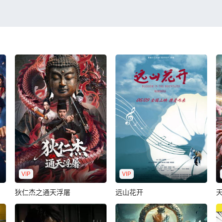
VIP
VIP
狄仁杰之通天浮屠
远山花开
狄仁杰之通天浮屠
远山花开
罗立群
许翔
张婉琳
林婉盈
蒋昊伦
王钢