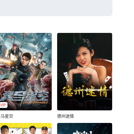
VIP
天马星空
德州迷情
天马星空
德州迷情
樊少皇
李立群
籍皓
黎宇航
莫绮雯
林毅