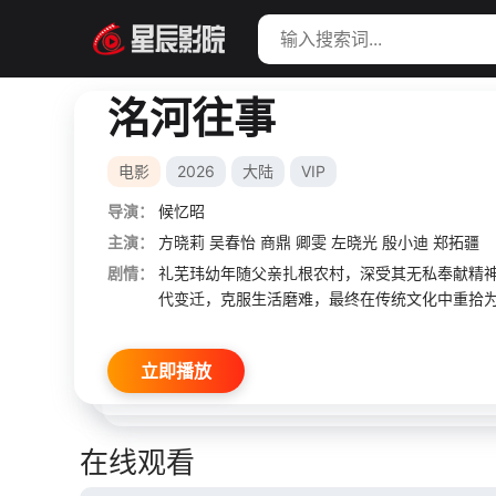
洺河往事
电影
2026
大陆
VIP
导演：
候忆昭
主演：
方晓莉
吴春怡
商鼎
卿雯
左晓光
殷小迪
郑拓疆
剧情：
礼芜玮幼年随父亲扎根农村，深受其无私奉献精
代变迁，克服生活磨难，最终在传统文化中重拾
立即播放
在线观看