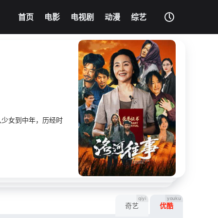
我的影片记录
清空记录
首页
电影
电视剧
动漫
综艺
影片大全
没有记录
从少女到中年，历经时
qiyi
youku
奇艺
优酷