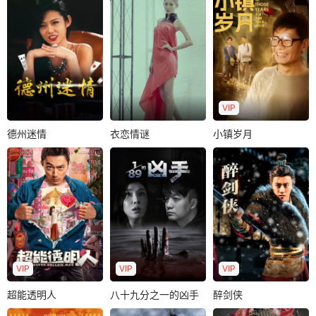
VIP
德州迷情
衣恋情谜
小镇岁月
德州迷情
衣恋情谜
小镇岁月
王子扬在设计公司
黎宇航
莫绮雯
颜丙燕
李健
总是受到女上司的
林毅
男主人魏献国是唯
压迫，在气馁中，
张正月是MIT毕业的
一一个留在了当地
一次意外模特未..
年轻天才生，精通
还没有返城的知
概率论和心理学的
青，他总想靠着自..
他在德扑界..
VIP
VIP
VIP
超能透明人
八十九分之一的凶手
醉剑侠
超能透明人
八十九分之一的凶手
醉剑侠