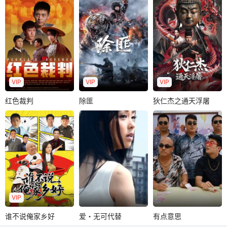
苏袀禾
邢瀚卿
陈丽娜
周铁
郑中玉
郭怡艳
张欣源
施骏喆
当红女主播陈冰满
东南亚辛伽国的“躺
怀憧憬待嫁，本是
啸西风双亲被害身
平青年”彭大翔，在
商界的才子佳人的
亡，从此一蹶不
唐人街经营着一家
绝配，未婚夫却..
振，整日借酒消
开锁店，每..
愁。妻子月蓉带着
女..
VIP
VIP
VIP
红色裁判
除匪
狄仁杰之通天浮屠
红色裁判
除匪
狄仁杰之通天浮屠
1928年初，工农革
苏可
赵炳锐
罗立群
许翔
命军在遂川建立了
王姿允
张婉琳
工农兵政府，并设
《除匪》改编自现
唐载初年，位于郊
立了裁判部..
代作家曲波的作品
外校场倒塌的通天
《林海雪原》，讲
浮屠残骸一夜之间
述了东北民主联..
复活。天空中一..
VIP
谁不说俺家乡好
爱・无可代替
有点意思
谁不说俺家乡好
爱・无可代替
有点意思