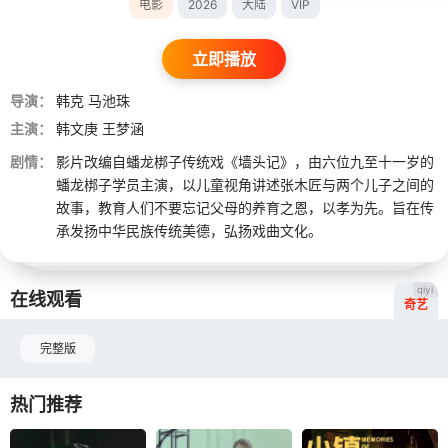
电影
2026
大陆
VIP
立即播放
导演：
韩克
马池珠
主演：
韩文庚
王梦涵
剧情：
影片改编自蟠龙梆子传统戏《墙头记》，由六位九至十一岁的
蟠龙梆子学员主演，以儿童视角讲述张木匠与两个儿子之间的
故事，教育人们不要忘记父母的养育之恩，以孝为先。旨在传
承发扬中华民族传统美德，弘扬戏曲文化。
qiyi
在线观看
奇艺
完整版
热门推荐