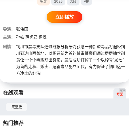
电影
2025
大陆
VIP
立即播放
导演：
张伟国
主演：
孙铁
薛闻君
杨烁
剧情：
铜川市禁毒支队通过线报分析研判获悉一种新型毒品将途经铜
川到达山西某地，以杨建新为首的禁毒警察们通过层层抽丝剥
黄让一个个毒贩现出身影，最后成功打掉了一个以绰号“龙七”
为首的走私、贩卖、运输毒品犯罪团伙，有力保证了铜川这一
方净土的纯洁!
qiyi
在线观看
奇艺
完整版
热门推荐