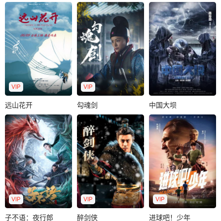
VIP
VIP
远山花开
勾魂剑
中国大坝
远山花开
勾魂剑
中国大坝
1959年，百年难遇
林婉盈
蒋昊伦
田牧童
魏子涵
的洪水威胁着中国
王钢
潘俊潼
第一座自主建设的
南京市某重点中学
六扇门捕头梅胜雪
新安江大坝..
年轻的音乐老师刘
奉命前往调查威远
晓慧，由于一个月
镖局案，调查过程
前母亲突然离世..
中镖局竟被人灭..
VIP
VIP
VIP
子不语：夜行郎
醉剑侠
进球吧！少年
子不语：夜行郎
醉剑侠
进球吧！少年