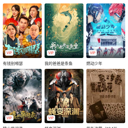
孙启恒
王一一
郑中玉
郭怡艳
埃里克・坎通纳
蒋雯丽
廉赛
施骏喆
陈百祥
遭遇了新婚妻子身
啸西风双亲被害身
知名曼联球星坎通
故，逃离家乡的小
亡，从此一蹶不
纳退役后来到中国
铁匠陆离在机缘巧
振，整日借酒消
职业联赛的上海队
合..
愁。妻子月蓉带着
任教，被自己的..
女..
VIP
VIP
VIP
有钱别嘚瑟
我的爸爸是条鱼
燃动少年
有钱别嘚瑟
我的爸爸是条鱼
燃动少年
佟铭心
张梦露
张毓宜
潘思言
李劲峰
周蓉倩
赵哲瀚
9岁的小女孩梁小味
面临事业和家庭的
有一串神奇的手
少年冰球队队长关
双重危机，向大举
链，戴上它就能听
欣的地位受到了插
误以为妻子出轨，
懂海洋动物们说..
班生王子非的挑
愤然决定离婚。..
战。母亲的反对，..
VIP
VIP