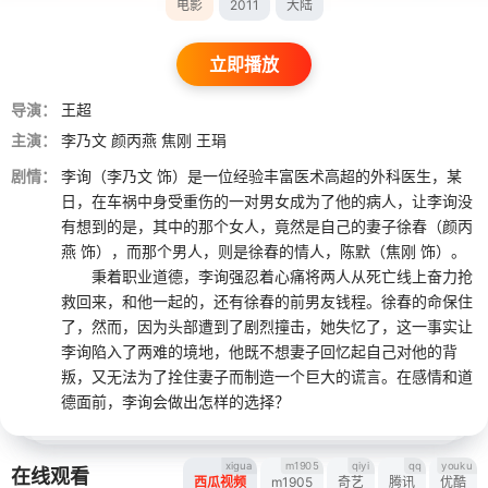
电影
2011
大陆
立即播放
导演：
王超
主演：
李乃文
颜丙燕
焦刚
王琄
剧情：
李询（李乃文 饰）是一位经验丰富医术高超的外科医生，某
日，在车祸中身受重伤的一对男女成为了他的病人，让李询没
有想到的是，其中的那个女人，竟然是自己的妻子徐春（颜丙
燕 饰），而那个男人，则是徐春的情人，陈默（焦刚 饰）。
秉着职业道德，李询强忍着心痛将两人从死亡线上奋力抢
救回来，和他一起的，还有徐春的前男友钱程。徐春的命保住
了，然而，因为头部遭到了剧烈撞击，她失忆了，这一事实让
李询陷入了两难的境地，他既不想妻子回忆起自己对他的背
叛，又无法为了拴住妻子而制造一个巨大的谎言。在感情和道
德面前，李询会做出怎样的选择？
xigua
m1905
qiyi
qq
youku
在线观看
西瓜视频
m1905
奇艺
腾讯
优酷