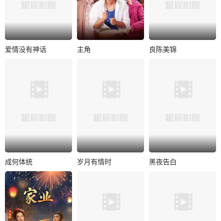
爱情没有神话
主角
良陈美锦
爱情没有神话
主角
良陈美锦
唐嫣
赵又廷
张嘉益
刘浩存
任敏
此沙
杨采钰
秦海璐
董思成
一场在亲密关系的
秦腔名伶忆秦娥阴
顾锦朝因被算命先
迷宫中寻找自我的
差阳错被舅舅胡三
生说与父亲仕途相
“都市奇遇记”。《爱
元带入剧团，经历
冲，从小寄养在外
情没有神话..
了近半个世纪的..
祖家，受外祖母..
成何体统
岁月有情时
黑夜告白
成何体统
岁月有情时
黑夜告白
王楚然
丞磊
黄景瑜
关晓彤
潘粤明
王鹤棣
唐晓天
徐若晗
任敏
职场菜鸟王翠花意
有一种故乡，叫做
1997年，一桩电梯
外进入一本穿书文
“咱们厂”；有一群家
失踪案，将刑警何