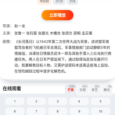
电视剧
2026
大陆
立即播放
导演：
赵一龙
主演：
张鲁一
张钧甯
张晨光
木幡龙
张颂文
邵桐
孟召重
剧情：
《长河落日》以1942年第二次世界大战为背景，讲述盟军搭
载笃信者的飞机被日军击落后，军事情报部门启动静默5年的
情报组，派遣驻日情报员武木一郎及其助手潜入三灶岛执行救
援任务。两人在日军严密监视下，通过取得岛民信任展开行
动，既要解救目标人物，又需护送密码本逃离这座海上监狱，
在惊险越狱过程中逐步化解危机。
mgtv
letv
qiyi
qq
在线观看
芒果
乐视
奇艺
腾讯
1
2
3
4
5
6
7
8
9
10