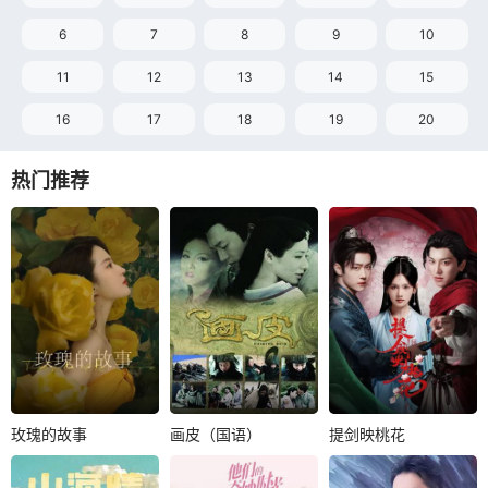
6
7
8
9
10
11
12
13
14
15
16
17
18
19
20
热门推荐
玫瑰的故事
画皮（国语）
提剑映桃花
玫瑰的故事
画皮（国语）
提剑映桃花
刘亦菲
佟大为
凌潇肃
薛凯琪
完颜洛绒
刘浩群