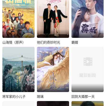
林更新
李宗翰
韩乐瑶
出生于书香世家的
皇妃回桃花山庄省
黄亦玫一路在呵护
亲，离奇薨于山庄
中长大，从小便展
桃花林中，流浪剑
露出艺术天赋。..
客燕十一有重大..
山海情（原声）
他们的奇妙时光
霸婿
山海情（原声）
他们的奇妙时光
霸婿
黄轩
张嘉益
周洁琼
葛秋谷
殷小迪
牛韵喧
闫妮
李昊
李俊宇
上世纪90年代以
女游戏设计师宋灵
凌杰年幼受恩于苏
来，西海固的农民
灵意外被自己设计
家老爷子，后来凌
们在国家政策的号
的游戏NPC附身
杰沙场立功被封为
召下，在福建的..
后，被迫和“甲..
王侯，而苏老爷..
将军家的小儿子
琉璃
回到大婚那一天
将军家的小儿子
琉璃
回到大婚那一天
董子凡
李楷文
成毅
袁冰妍
柯颖
张瑞