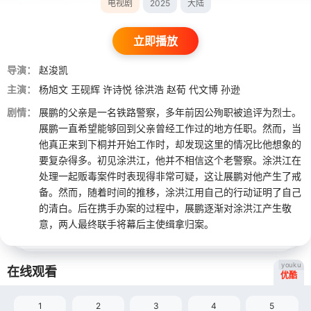
电视剧
2025
大陆
立即播放
导演：
赵浚凯
主演：
杨旭文
王砚辉
许诗悦
徐洪浩
赵荀
代文博
孙逊
剧情：
展鹏的父亲是一名铁路警察，多年前因公殉职被追评为烈士。
展鹏一直希望能够回到父亲曾经工作过的地方任职。然而，当
他真正来到下桐并开始工作时，却发现这里的情况比他想象的
要复杂得多。初见涂洪江，他并不相信这个老警察。涂洪江在
处理一起贩毒案件时表现得非常可疑，这让展鹏对他产生了戒
备。然而，随着时间的推移，涂洪江用自己的行动证明了自己
的清白。后在携手办案的过程中，展鹏逐渐对涂洪江产生敬
意，两人最终联手将幕后主使缉拿归案。
youku
在线观看
优酷
1
2
3
4
5