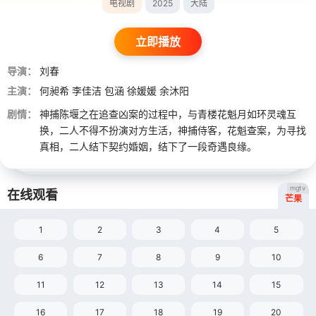
电视剧
2025
大陆
立即播放
导演：
刘春
主演：
何昶希
李佳洁
包涵
徐媛媛
余沐阳
剧情：
神捕陈堰之在追查凶案的过程中，与青楼花魁月如环灵魂互
换，二人不得不扮演对方生活，神捕侍客，花魁查案，为寻找
真相，二人结下契约婚姻，结下了一段奇遇良缘。
mgtv
在线观看
芒果
1
2
3
4
5
6
7
8
9
10
11
12
13
14
15
16
17
18
19
20