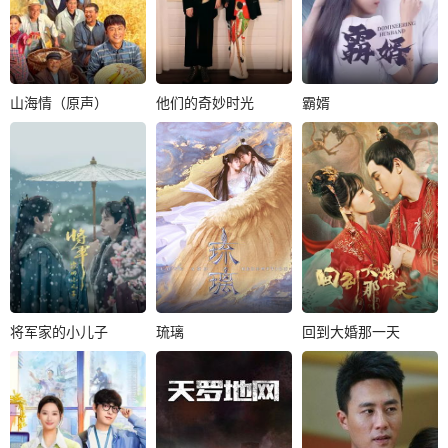
露出艺术天赋。..
客燕十一有重大..
山海情（原声）
他们的奇妙时光
霸婿
山海情（原声）
他们的奇妙时光
霸婿
黄轩
张嘉益
周洁琼
葛秋谷
殷小迪
牛韵喧
闫妮
李昊
李俊宇
上世纪90年代以
女游戏设计师宋灵
凌杰年幼受恩于苏
来，西海固的农民
灵意外被自己设计
家老爷子，后来凌
们在国家政策的号
的游戏NPC附身
杰沙场立功被封为
召下，在福建的..
后，被迫和“甲..
王侯，而苏老爷..
将军家的小儿子
琉璃
回到大婚那一天
将军家的小儿子
琉璃
回到大婚那一天
董子凡
李楷文
成毅
袁冰妍
柯颖
张瑞
关昱汐
刘学义
2000年前的一个夜
告老还乡的李将军
根据十四郎同名小
晚，大将军林贤路
全家除夕夜惨遭神
说改编，讲述了天
遇少女恒田并成