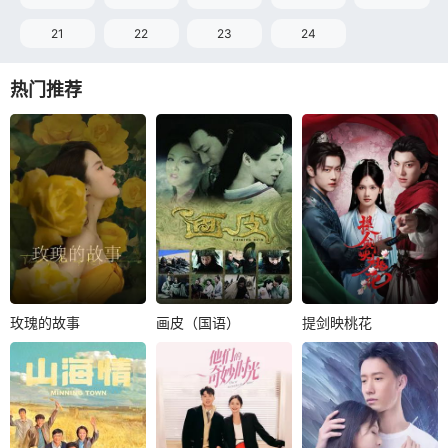
21
22
23
24
热门推荐
玫瑰的故事
画皮（国语）
提剑映桃花
玫瑰的故事
画皮（国语）
提剑映桃花
刘亦菲
佟大为
凌潇肃
薛凯琪
完颜洛绒
刘浩群
林更新
李宗翰
韩乐瑶
出生于书香世家的
皇妃回桃花山庄省
黄亦玫一路在呵护
亲，离奇薨于山庄
中长大，从小便展
桃花林中，流浪剑