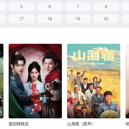
5
6
7
8
17
18
19
20
提剑映桃花
山海情（原声）
提剑映桃花
山海情（原声）