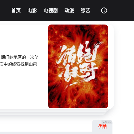
我的影片记录
清空记录
首页
电影
电视剧
动漫
综艺
影片大全
没有记录
时期门岭地区的一次坠
庙中的线索找到山泉
youku
优酷