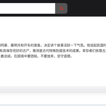
的阿豪、藤明月和开车的臭鱼，决定讲个故事活跃一下气氛。他说起民国
内有具保存完好的古尸，推测是古代特殊防腐技术的成果。幸存者们依靠古
笑着总结，在困境中要团结，不要放弃，坚守道德。