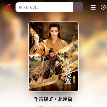
我的影片记录
影片大全
没有记录
千古镜鉴・北漠篇