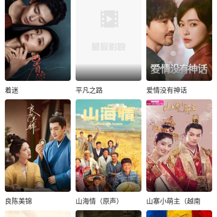
乔任梁
唐晓天
白冰可
故事讲述了一对双
职场菜鸟王翠花意
扬州城出了两桩让
生姐妹花遭到调包
外进入一本穿书文
人津津乐道的婚
从而产生人生错
的剧情之中，与同
事，一桩是城北杜
位、爱情错位的故..
是穿越者的张三..
家的小姐杜冰雁要..
着迷
平凡之路
爱情没有神话
着迷
平凡之路
爱情没有神话
任运杰
戚砚笛
郭麒麟
金晨
唐嫣
赵又廷
晏紫东
杨采钰
林墨清伪装身份控
制并培养蓝鹤薇，
讲述了一批初入职
一场在亲密关系的
欲借她身体对抗亲
场的年轻人，在行
迷宫中寻找自我的
兄、谋夺林氏，..
业资深前辈的带领
“都市奇遇记”。《爱
下，坚定信念、..
情没有神话..
良陈美锦
山海情（原声）
山寨小萌主（越南
良陈美锦
山海情（原声）
山寨小萌主（越南语）
语）