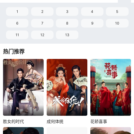
1
2
3
4
5
6
7
8
9
10
11
12
13
热门推荐
胜女的时代
成何体统
花轿喜事
胜女的时代
成何体统
花轿喜事
张翰
郑爽
王楚然
丞磊
田曦薇
敖瑞鹏