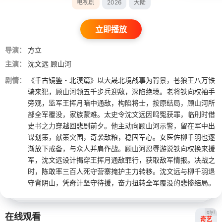
电视剧
2026
大陆
立即播放
导演：
方立
主演：
沈文远
顾山河
剧情：
《千古镜鉴・北漠篇》以大晟北境战事为背景，苍狼王八万铁
骑来犯，顾山河领五千步兵迎敌，深陷绝境。老将铁向权袖手
旁观，监军王挥月暗中通敌，构陷将士，按原结局，顾山河所
部全军覆没，家族蒙难。太史令沈文远因鸣冤获罪，临刑时借
史书之力穿越回悲剧前夕。他主动向顾山河示警，留在军中出
谋划策，献策突围，奇袭敌粮，稳固军心。女医佐柳千羽也逐
渐放下戒备，与众人并肩作战。顾山河忍辱游说铁向权换来援
军，沈文远设计揭穿王挥月通敌罪行，获取敌军情报。决战之
时，陈敢率三百人死守营寨掩护主力转移。沈文远与柳千羽退
守背阴山，凭奇计坚守待援，奋力扭转全军覆没的悲惨结局。
qiyi
在线观看
奇艺