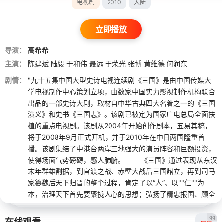
电视剧
2010
大陆
立即播放
导演：
高希希
主演：
陈建斌
陆毅
于和伟
聂远
于荣光
张博
黄维德
何润东
剧情：
"九十五集中国大型史诗电视连续剧《三国》是由中国传媒大
学电视制作中心策划立项，由数家中国实力影视制作机构联合
出品的一部史诗大剧，取材自中华古典四大名着之一的《三国
演义》和史书《三国志》。该剧已被定为国家广电总局全面扶
植的重点电视剧。该剧从2004年开始创作剧本，五易其稿，
将于2008年9月正式开机，并于2010年在中日两国隆重首
播。该剧集结了中港台两岸三地强大的演员阵容和巨额投资，
使得场面气势磅礴，感人肺腑。 《三国》通过表现从东汉
末年群雄割据，到官渡之战、赤壁大战后三国鼎立，再到司马
家篡魏后天下归晋的整个过程，肯定了以“人”、以""仁""为
本，治理天下首先要聚拢人心的思想；弘扬了精忠报国、顾全
大局、胸襟广阔、英勇无畏、坚韧不拔、重信重义等中华民族
优秀的意志品质和精神传统；展现了人文哲思、军政战略、内
qq
在线观看