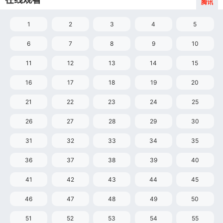
腾讯
外策谋、兵法阵法等中国文化中博大精深的文化和智慧；洋溢
着壮阔雄浑、顶天立地的浩然正气。 全剧以“董卓进
1
2
3
4
5
京、曹操刺董”开篇，历经了“诸侯会盟伐董卓”、“貂蝉献身除
国贼”、“群雄逐鹿夺徐州”、“官渡大战争北方”、“火烧赤壁定三
6
7
8
9
10
分”、“三国鼎足各蓄力”、“夷陵之火蜀败亡”，直...
11
12
13
14
15
16
17
18
19
20
21
22
23
24
25
26
27
28
29
30
31
32
33
34
35
36
37
38
39
40
41
42
43
44
45
46
47
48
49
50
51
52
53
54
55