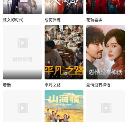
胜女的时代
成何体统
花轿喜事
胜女的时代
成何体统
花轿喜事
张翰
郑爽
王楚然
丞磊
田曦薇
敖瑞鹏
乔任梁
唐晓天
白冰可
故事讲述了一对双
职场菜鸟王翠花意
扬州城出了两桩让
生姐妹花遭到调包
外进入一本穿书文
人津津乐道的婚
从而产生人生错
的剧情之中，与同
事，一桩是城北杜
位、爱情错位的故..
是穿越者的张三..
家的小姐杜冰雁要..
着迷
平凡之路
爱情没有神话
着迷
平凡之路
爱情没有神话
任运杰
戚砚笛
郭麒麟
金晨
唐嫣
赵又廷
晏紫东
杨采钰
林墨清伪装身份控
制并培养蓝鹤薇，
讲述了一批初入职
一场在亲密关系的
欲借她身体对抗亲
场的年轻人，在行
迷宫中寻找自我的
兄、谋夺林氏，..
业资深前辈的带领
“都市奇遇记”。《爱
下，坚定信念、..
情没有神话..