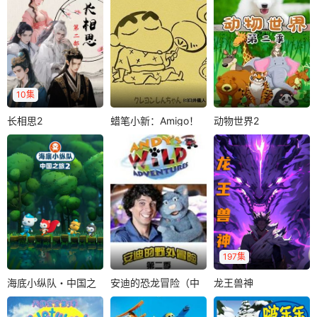
一直穿着红棉袄、
多米一家的幸福生
周小易来到年丰镇
光着小脚丫呢？..
活，展现了..
和爷爷一起过年，
本以为又是一个平
凡而普通的假期..
10集
长相思2
蜡笔小新：Amigo！
动物世界2
长相思2
蜡笔小新：Amigo！森巴入侵计划
动物世界2
森巴入侵计划
相爱是两个人的天
双叶幼稚园的园游
欢迎来到动物世
长地久，相思却是
会快到了，往年都
界，我们将以动画
一个人的地老天
会在园游会里跳春
的形式向小朋友们
荒。相知意短，相..
日部舞，但这一..
展示各种有趣的动..
197集
海底小纵队・中国之
安迪的恐龙冒险（中
龙王兽神
海底小纵队・中国之旅2
安迪的恐龙冒险（中文）
龙王兽神
旅2
文）
你是否想过如果能
一条被全世界抛弃
苏雨山
曹凯
和一只狒狒共享下
的犬类御兽，竟被