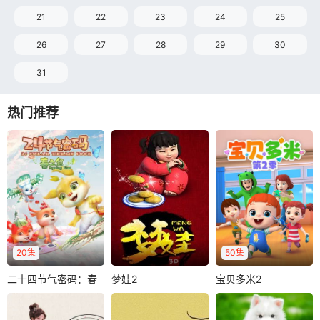
21
22
23
24
25
26
27
28
29
30
31
热门推荐
20集
50集
二十四节气密码：春
梦娃2
宝贝多米2
二十四节气密码：春之篇
梦娃2
宝贝多米2
之篇
泥人活了，他有什
《宝贝多米 第2季》
羊仔
苗得雨
幺秘密？为什幺她
每一集都围绕宝贝
赵欣