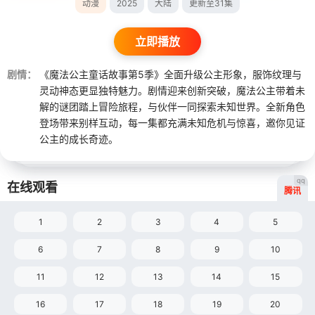
动漫
2025
大陆
更新至31集
立即播放
剧情：
《魔法公主童话故事第5季》全面升级公主形象，服饰纹理与
灵动神态更显独特魅力。剧情迎来创新突破，魔法公主带着未
解的谜团踏上冒险旅程，与伙伴一同探索未知世界。全新角色
登场带来别样互动，每一集都充满未知危机与惊喜，邀你见证
公主的成长奇迹。
qq
在线观看
腾讯
1
2
3
4
5
6
7
8
9
10
11
12
13
14
15
16
17
18
19
20