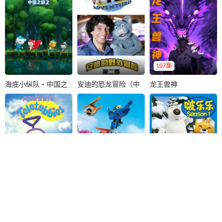
一个人的地老天
会在园游会里跳春
的形式向小朋友们
荒。相知意短，相..
日部舞，但这一..
展示各种有趣的动..
197集
海底小纵队・中国之
安迪的恐龙冒险（中
龙王兽神
海底小纵队・中国之旅2
安迪的恐龙冒险（中文）
龙王兽神
旅2
文）
你是否想过如果能
一条被全世界抛弃
苏雨山
曹凯
和一只狒狒共享下
的犬类御兽，竟被
方宇
午茶或者与企鹅们
男人训练成世界第
《海底小纵队第二
一起用肚皮滑行..
一兽神。
季》围绕中国自然
景观与传统文化展
开。小纵队帮助..
天线宝宝第三季（中
超级飞侠地理课
小企鹅啵乐乐第一季
天线宝宝第三季（中文）
超级飞侠地理课
小企鹅啵乐乐第一季
文）
四个天线宝宝在神
跟随超级飞侠乐迪
在一座被冰雪覆盖
星辰影院内容均收集于互联网引用，若侵犯了贵司版权请邮件告知，我们会及时处理！
@联
奇岛上玩乐，彼此
一起轻松学习世界
又与世隔绝的森林