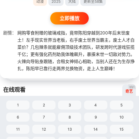
动漫
2025
大陆
更新至58集
立即播放
剧情：
网购零食附赠的玻璃戒指，竟带陈阳穿越到200年后末世废
土！左手现实世界当老板，右手废土世界当霸主，废土人才白
菜价？几包辣条就能雇佣顶级技术团队，研发跨时代游戏狂揽
千亿；更有强化药剂助我体魄飙升，暴揍末世一切敌对势力。
火辣向导贴身跟随，合租女神倾心相助，当别人还在为生存挣
扎，陈阳早已靠行走两界兑换物资，走上人生巅峰！
qiyi
在线观看
奇艺
1
2
3
4
5
6
7
8
9
10
11
12
13
14
15