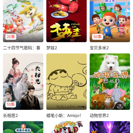
20集
50集
二十四节气密码：春
梦娃2
宝贝多米2
二十四节气密码：春之篇
梦娃2
宝贝多米2
之篇
泥人活了，他有什
《宝贝多米 第2季》
羊仔
苗得雨
幺秘密？为什幺她
每一集都围绕宝贝
赵欣
一直穿着红棉袄、
多米一家的幸福生
周小易来到年丰镇
光着小脚丫呢？..
活，展现了..
和爷爷一起过年，
本以为又是一个平
凡而普通的假期..
10集
长相思2
蜡笔小新：Amigo！
动物世界2
长相思2
蜡笔小新：Amigo！森巴入侵计划
动物世界2
森巴入侵计划
相爱是两个人的天
双叶幼稚园的园游
欢迎来到动物世
长地久，相思却是
会快到了，往年都
界，我们将以动画