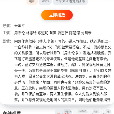
电影
2009
台湾,大陆,香港,新加坡
立即播放
导演：
朱延平
主演：
周杰伦
林志玲
陈道明
苗圃
曾志伟
陈楚河
刘畊宏
剧情：
网路作家蓝婷（林志玲 饰）写的小说人气很旺，她还遇到过一
个自称排骨（曾志伟 饰）的粉丝索要签名。不过，蓝婷跟其父
的关系很僵，所以后者派乔飞（周杰伦 饰）邀她共进晚餐。乔
飞是打击盗墓走私的青年侠客，但是他与蓝婷之间也有误会。
当晚，蓝婷突然遭遇车祸，被劫持。醒后，她发现劫匪竟是排
骨一伙，为首的是深藏不露的华爷（陈道明 饰）。他们以蓝婷
为人质，逼其父交出大漠的藏宝地图。没想到，前来谈判的竟
是乔飞，他拿来了地图，同时也带来了蓝婷父亲意外丧命的消
息。正在此时，突现的蒙面人将地图劫走。另有沙漠军团来
袭，乔飞保护着蓝婷，两人互生情愫。众人先后来到浪人部
落，乔飞意外发现劫走地图人的真面目，同时他们也渐渐揭开
了失落古城的秘密……
xigua
m1905
qiyi
qq
在线观看