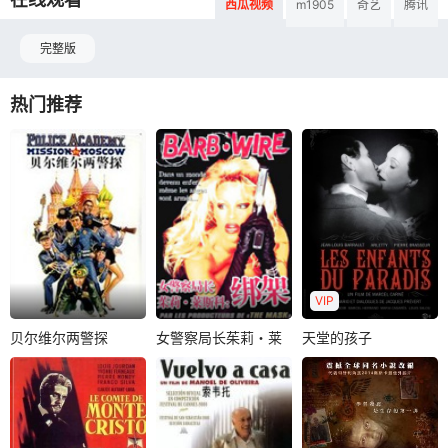
西瓜视频
m1905
奇艺
腾讯
完整版
热门推荐
VIP
贝尔维尔两警探
女警察局长茱莉・莱
天堂的孩子
贝尔维尔两警探
女警察局长茱莉・莱斯科：绑架
天堂的孩子
斯科：绑架
柏德历・添薛
维罗尼克・热内斯特
阿勒蒂
让-路易斯・巴伦特
米歇尔・加拉布
穆斯・迪奥夫
皮埃尔・布拉瑟
约翰皮埃尔桑坦尔
热罗姆・安热
巴黎热闹的街上，
本片是一部侦探喜
博杜恩夫妇家的保
美丽的女子Garanc