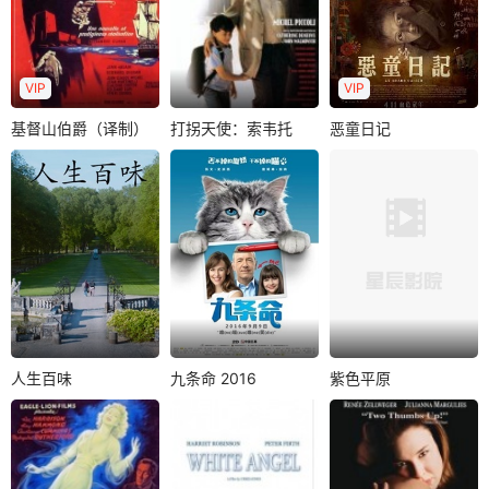
剧片，故事情节的
姆弗朗索瓦兹忽然
e先是认识了演员Fr
安排和人物语言
找到茱莉・莱斯科
éd..
（对话）都很具喜..
警长，因为她发..
VIP
VIP
基督山伯爵（译制）
打拐天使：索韦托
恶童日记
基督山伯爵（译制）
打拐天使：索韦托
恶童日记
路易斯・乔丹
皮埃尔・阿迪提
安德拉斯・吉耶芒特
伊冯・弗奴克丝
Isabel Otero
拉斯兹洛・吉耶芒特
Pierre Mondy
Marie Rousseau
皮罗斯卡・莫尔纳
法老号船的年轻大
该系列片以着名的
影片改编自匈牙利
副唐泰斯受船长临
国际SOS儿童村为
作家歌塔・克里斯
终之托为拿破仑党
原型。SOS儿童村
多夫“恶童三部曲”的
人送一封信，遭..
是一个专门..
第一部，主..
人生百味
九条命 2016
紫色平原
人生百味
九条命 2016
紫色平原
让–皮埃尔・巴克里
凯文・史派西
伯纳德・李
让–保罗・卢弗
詹妮弗・加纳
格利高里・派克
玛丽娜・维丝曼
Win Min Than
《人生百味》:作为