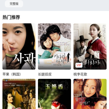
完整版
热门推荐
VIP
苹果（韩国）
长腿叔叔
桃李花歌
苹果（韩国）
长腿叔叔
桃李花歌
文素丽
金泰宇
河智苑
延政勋
柳承龙
裴秀智
李善均
玄彬
金南佶
在贸易公司工作的
在孤儿英美（河智
《桃李花歌》由真
贤正，是个活泼开
苑 饰）的生命中，
人真事改编，故事
朗的女人，无论工
有这幺一位“长腿叔
背景发生在朝鲜高