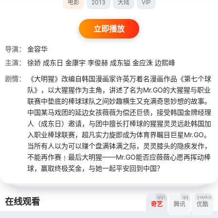
电影
2013
大陆
VIP
立即播放
导演：
金容华
主演：
徐娇
成东日
金康宇
李俊赫
成东镒
金应洙
边熙峰
剧情：
《大明猩》改编自韩国漫画家许英万着名漫画作品《第七个球
队》，以大猩猩作为主角，讲述了名为Mr.GO的大猩猩与职业
联赛中垫底的棒球球队之间妙趣横生又充满奇思妙想的故事。
中国某马戏团的延边女孩薇薇为偿还巨债，接受韩国金牌经理
人（成东日）邀请，与团中擅长打棒球的猩猩灵灵远赴韩国加
入职业棒球联赛，超凡实力旋即成为体育界瞩目巨星Mr.GO。
当所有人以为可以赚个盘满钵满之际，灵灵膝头的隐疾发作，
不能再作赛﹗最后大明猩——Mr.GO能否应薇薇心愿再挥动棒
球，赢取终极奖金，与她一起平安回到中国？
qiyi
qq
youku
在线观看
奇艺
腾讯
优酷