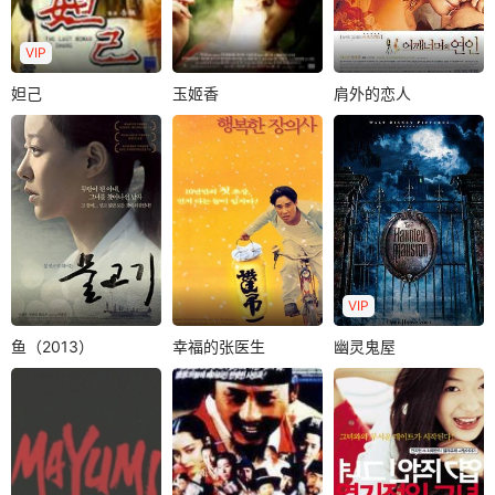
作还是恋爱，都..
叔”他为她..
宗时代，讲述的..
VIP
妲己
玉姬香
肩外的恋人
妲己
玉姬香
肩外的恋人
林黛
丁红
郑英淑
申星一
李美妍
李泰兰
申荣均
申成日
金俊成
公元一千一百多
汉城大律师金正炫
本片根据日本女作
年，纣王率兵杀苏
(申成日饰)在律师界
家唯川惠荣获日本
护，又强佔苏女妲
名声远洋。然而家
至高大奖“直木赏”的
己（林黛）为妃。..
庭渐渐使他..
小说原作改..
VIP
鱼（2013）
幸福的张医生
幽灵鬼屋
鱼（2013）
幸福的张医生
幽灵鬼屋
Jang-hoon
Lee
任昌丁
金昌完
车胜元
Seo・hee Jang
Sun-bin
郑恩彪
Hang・Seon Jang
权赫到侦探社委托
三个男人一棺木
故事的主人公朴必
职员查访失踪妻子
韩国全罗道的某
基努力工作，用自
的下落。后来,他得
个小城，在刮风闪
己的辛勤工作攒了