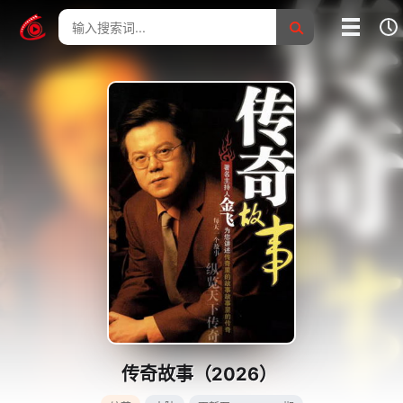
我的影片记录
影片大全
没有记录
传奇故事（2026）