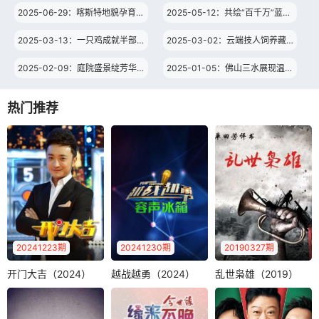
2025-06-29：喀斯特地貌孕育特色美食 产销合作促进乡村振兴
2025-05-12：共绘“百千万”蓝图韶关篇
2025-03-13：一只鸡成就半部岭南风味史 探寻广东名鸡地标密码
2025-03-02：云端技人饲养藏香猪 联农带农走出产业振兴之路
2025-02-09：庭院盛景绽芳华 巾帼英姿谱宏篇
2025-01-05：佛山三水展现温婉人间烟火气 臭屁醋炖汤驰名中外
热门推荐
20241223期
20241230期
20190327期
开门大吉（2024）
越战越勇（2024）
乱世枭雄（2019）
开门大吉（2024）
越战越勇（2024）
乱世枭雄（2019）
《越战越勇》节目
单田芳电视绝版评
尼格买提
面向全国寻找爱唱
书—乱世枭雄，爱