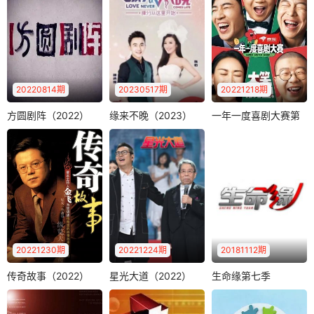
《开门大吉》是中
歌、唱歌好的普通
奇艺12月27日起每
央电视台综艺频道
人，经过筛选，..
周三12:..
全新推出的大型益
智游戏类综艺节..
20220814期
20230517期
20221218期
方圆剧阵（2022）
缘来不晚（2023）
一年一度喜剧大赛第
方圆剧阵（2022）
缘来不晚（2023）
一年一度喜剧大赛第二季
二季
《方圆剧阵》是CC
《缘来不晚》是江
黄渤
李诞
TV-12社会与法频道
苏综艺频道一档大
马东
一档社会纪实剧情
型代际相亲交友类
《一年一度喜剧大
栏目，..
节目，每周五晚..
赛第2季》是由爱奇
艺出品、米未联合
出品并制作的..
20221230期
20221224期
20181112期
传奇故事（2022）
星光大道（2022）
生命缘第七季
传奇故事（2022）
星光大道（2022）
生命缘第七季
《生命缘》是北京
金飞
钟丽燕
莫华伦
卫视打造的中国国