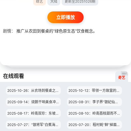
综艺
大陆
更新至20251026期
立即播放
剧情：
推广从农田到餐桌的“绿色原生态”饮食概念。
qiyi
在线观看
奇艺
2025-10-26：从农场到餐桌之20251026
2025-10-12：带领一方致富的金瓜瓜 衍生产品更是琳琅满目
2025-09-14：烧鹅干响美食冲锋号 骨小肉多成粤菜经典
2025-08-31：李子界“银妃仙子”三华李 酸甜交织让人魂牵梦萦
2025-08-17：岭南双珍：东坡腊肉的烟熏岁月与腐竹的豆香阳光
2025-08-10：岭南荔枝甜而不腻 舌尖上的夏日糖丸
2025-07-27：“银将军”白蕉海鲈 把鲜气锁进舌尖里
2025-07-20：程村蚝“鲜”掉眉毛 罗定竹编藏着老手艺的魂