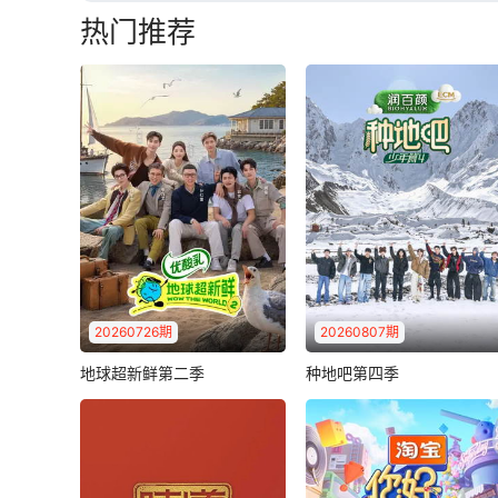
热门推荐
2026-06-23：0623 美伊瑞士谈判暂时解除石油制裁 核与海峡僵局未解
2026-06-19：0619 莫斯科遭大规模无人机袭击 俄部署新型电子战系统对抗“星链”
2026-06-15：0615 美伊达成协议和平将至？以高官：协议约束不了以色列
2026-06-11：0611 美军49枚“战斧”轰炸 伊朗宣布全面关闭霍尔木兹海峡
2026-06-07：0607 战事百天 美伊再度交火 美以爆发间谍风波
2026-06-03：0603 美伊互袭骤然升级！俄军被曝向中东运军备
2026-05-30：0530 美伊谈判还在拉锯！伊朗：靠导弹争取权利
20260726期
20260807期
2026-05-26：0526 美军称击沉伊朗布雷船 伊朗警告或打到印度洋
地球超新鲜第二季
种地吧第四季
地球超新鲜第二季
种地吧第四季
跟着地球团孙红雷、李乃
2026-05-21：0521 大批美军加油机现身以色列 伊朗警告：若再遭袭 战事将外溢
十个勤天
丁真
张泉灵
文、郭京飞、刘宇宁、龚
十个勤天从后陡门出发，深
俊、陈星旭、王玉雯..
2026-05-17：0517 伊朗推海峡通行新规 美以筹备重启对伊打击？
入中国最具特色的农业产
区！秉持着“见天..