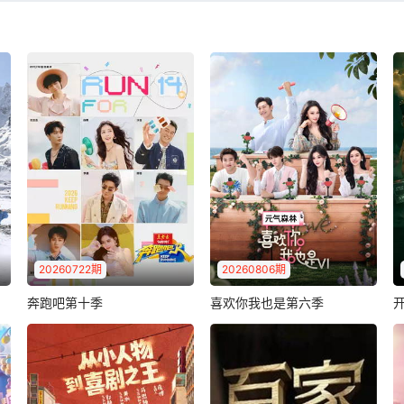
2026-06-22：0622 美军“堤丰”再进日本 日本自卫队拟首赴菲律宾练空降
2026-06-18：0618 美伊提前签署谅解备忘录 以色列再袭黎巴嫩欲搅局？
2026-06-14：0614 特朗普警告：不签协议就用“终极手段” 美军“夺铀”计划曝光
2026-06-10：0610 “阿帕奇”坠毁引燃美伊战火 伊朗：将建新“抵抗轴心安全带”
2026-06-06：0606 普京回应泽连斯基：现在会面没意义！北约双线演习“前置威慑”
2026-06-02：0602 以色列下令打击贝鲁特南郊 伊朗警告封锁两大海峡
2026-05-29：0529 日菲防务深度绑定 日本构筑第二岛链防线意欲何为？
20260722期
20260806期
2026-05-25：0525 俄动用“榛树”导弹升级报复 北约双线军演与俄白核演习对垒
奔跑吧第十季
喜欢你我也是第六季
奔跑吧第十季
喜欢你我也是第六季
跑男团集体整活儿！
来自不同地域、不同工作、
2026-05-20：0520 中俄关系进入更有作为、更快发展的新阶段
不同教育背景、不同情感阅
历的10位20..
2026-05-16：0516 美以下周恢复对伊朗打击？法国航母抵达阿拉伯海