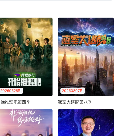
2026-06-21：0621 谈判重启 海峡博弈 美伊中东棋局如何走？
2026-06-20：0620 美伊谈判一波三折 以色列袭击黎巴嫩意在搅局？
2026-06-17：0617 19日美伊签字霍尔木兹通航在望 以色列会否“最后搅局”？
2026-06-16：0616 美伊谅解备忘录即将签署 伊朗队世界杯首秀亮相洛杉矶
2026-06-13：0613 美伊接近达成协议？以色列暗示或独立行动
2026-06-12：0612 打打谈谈！特朗普一日内反转 马斯克企业或被伊朗列为打击目标
2026-06-09：0609 美施压以色列停火？特朗普：美伊谈判进入“最后关头”
2026-06-08：0608 伊以互袭后先后宣布停火 战火会否重燃？
2026-06-05：0605 泽连斯基公开致信普京 提议面对面会晤
2026-06-04：0604 俄打击乌全境 乌突袭圣彼得堡 泽连斯基愿即刻与普京谈判
2026-06-01：0601 鼓吹新版“印太战略” 日本妄动不断 中方采取必要行动！
2026-05-31：0531 首次发出撤离警告！俄乌冲突新风暴在即？
2026-05-28：0528 美军再袭阿巴斯港 伊朗打击美军基地 局势急转直下？
2026-05-27：0527 特朗普紧急召开内阁会议 伊朗警告将严厉报复“侵略者”
20260528期
20260807期
2026-05-23：0523 美军中导系统将常驻日本？日或向菲出口88式导弹
2026-05-22：0522 特朗普要伊朗交浓缩铀 美称考虑对古巴采取行动
开始推理吧第四季
密室大逃脱第八季
开始推理吧第四季
密室大逃脱第八季
《开始推理吧4》是一档开放
《密室大逃脱 第八季》全新
2026-05-19：0519 美警告随时准备全面开战 伊朗：考虑开辟新战线 博弈再升级
2026-05-18：0518 首次展开“陆上总队演习” 日本加速推进“再军事化”
式真人社交推理游戏综艺。
升级，多元机制玩法+极致沉
由刘宇宁、金..
浸式体验，..
2026-05-15：0515 欲向中东派自卫队 自建“星链” 日本“再军事化”野心毕露
2026-05-14：0514 中美关系新定位：构建“中美建设性战略稳定关系”