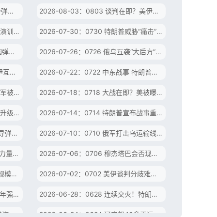
2026-08-04：0804 乌“爱国者”导弹告急 伊朗：乌“蓄意”袭击伊商船 应担责！
2026-08-03：0803 谈判在即？美伊各说各话 以色列自曝被美国“抛弃”
2026-07-31：0731 日本抹黑中方演训遭批 自卫队首射“战斧”导弹
2026-07-30：0730 特朗普威胁“痛击”伊朗 伊朗主力导弹令美军头疼？
2026-07-27：0727 中东战事 美因弹药告急按下“暂停键”？俄乌与美伊两场冲突罕见联动
2026-07-26：0726 俄乌互袭“大后方”！俄无人机被击落 北约东翼首“交锋”
2026-07-23：0723 中东战事 美伊互放狠话锁定基础设施 美“核双标”遭质疑
2026-07-22：0722 中东战事 特朗普威胁打击“镐山”核设施 红海“咽喉”会否被锁？
2026-07-19：0719 冲突加剧！美军被曝紧急增派F-35 伊朗：将毁灭性回击
2026-07-18：0718 大战在即？美被曝将增派加油机 伊朗警告“进入全面进攻”！
2026-07-15：0715 美伊战事螺旋升级 霍尔木兹海峡争夺白热化？
2026-07-14：0714 特朗普宣布战事重启 伊朗关闭海峡发射巡航导弹
2026-07-11：0711 特朗普：千枚导弹瞄准伊朗！伊朗：冲突绝不以屈服告终
2026-07-10：0710 俄军打击乌运输线 德国部署“战斧” 北约北翼加速扩张？
2026-07-07：0707 “三位一体”核力量再升级！中国成功试射潜射战略导弹
2026-07-06：0706 穆杰塔巴会否现身葬礼引关注 内塔尼亚胡急见特朗普欲弥合分歧？
2026-07-03：0703 基辅遭“最大规模袭击” 俄称乌已出动弹道导弹
2026-07-02：0702 美伊谈判分歧难消 海湾国家被曝撇开美国与伊朗“私聊”
2026-06-29：0629 运-20列装十年强势进阶 辽宁舰编队硬核处置日舰机滋扰
2026-06-28：0628 连续交火！特朗普威胁：伊朗或将不复存在 伊朗：将“地狱”式回击
2026-06-25：0625 特朗普急推美汽车巨头造导弹 美伊月底能否重启谈判？
2026-06-24：0624 辽宁舰40多天远海砺兵 东风-17实射首亮相