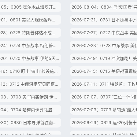
2026-08-05：0805 霍尔木兹海峡开放在即？特朗普警告：伊朗反悔将遭猛烈打击！
2026-08-01：0801 美以大规模轰炸计划曝光 伊朗警告“全面应对”！
2026-07-28：0728 特朗普称达不成协议继续打 以总理访白宫探口风
2026-07-24：0724 中东战事 特朗普考虑重启大规模作战 伊朗称拦截美军“战斧”导弹
2026-07-20：0720 中东战事 伊朗5天4袭约旦 特朗普放狠话为伤亡美军报仇
2026-07-16：0716 盯上“镐山”核设施？特朗普被曝酝酿升级对伊行动
2026-07-12：0712 中俄潜艇罕见同框 中国试射导弹 美说三道四遭批！
2026-07-08：0708 美军再袭伊朗 伊朗：坚决回击！特朗普：谅解备忘录“已终结”
2026-07-04：0704 哈梅内伊葬礼启动 以色列曾密谋暗杀伊朗谈判代表？
2026-06-30：0630 日本导弹首驻南鸟岛 中方制裁剑指日军工“大脑”
2026-06-26：0626 北约升级防务剑指俄罗斯 乌紧逼白俄罗斯会否引爆新冲突？