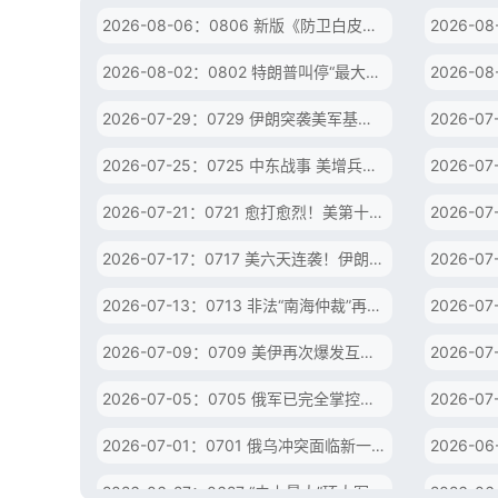
2026-08-06：0806 新版《防卫白皮书》暴露扩军野心 日本远程进攻战力危险突破！
2026-08-02：0802 特朗普叫停“最大规模”打击 伊朗称摧毁美军F-35战机
2026-07-29：0729 伊朗突袭美军基地 特朗普一天内连见乌总统与以总理
2026-07-25：0725 中东战事 美增兵施压与谈判斡旋并行 海湾多国已卷入中东战场？
2026-07-21：0721 愈打愈烈！美第十天发动打击 伊朗三阶段猛打美中东基地
2026-07-17：0717 美六天连袭！伊朗警告将更猛烈回应 胡塞武装待命封锁曼德海峡？
2026-07-13：0713 非法“南海仲裁”再炒作 中方坚决回击亮“组合拳”！
2026-07-09：0709 美伊再次爆发互袭 特朗普放话欲接管哈尔克岛
2026-07-05：0705 俄军已完全掌控卢甘斯克？北约核扩张逼近俄边境
2026-07-01：0701 俄乌冲突面临新一轮升级？北约核扩张逼近俄边境
2026-06-27：0627 “史上最大”环太军演举行 美日三演习联动搅局亚太？