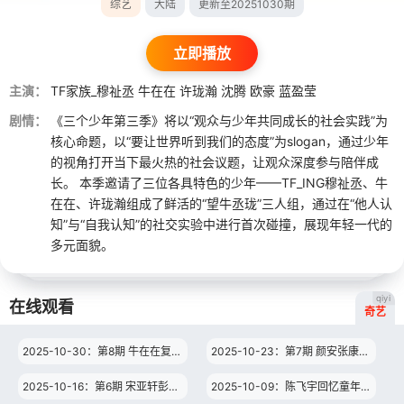
综艺
大陆
更新至20251030期
立即播放
主演：
TF家族_穆祉丞
牛在在
许珑瀚
沈腾
欧豪
蓝盈莹
剧情：
《三个少年第三季》将以“观众与少年共同成长的社会实践”为
核心命题，以“要让世界听到我们的态度”为slogan，通过少年
的视角打开当下最火热的社会议题，让观众深度参与陪伴成
长。 本季邀请了三位各具特色的少年——TF_ING穆祉丞、牛
在在、许珑瀚组成了鲜活的“望牛丞珑”三人组，通过在“他人认
知”与“自我认知”的社交实验中进行首次碰撞，展现年轻一代的
多元面貌。
qiyi
在线观看
奇艺
2025-10-30：第8期 牛在在复刻吴艳妮招牌动作 关晓彤被许珑瀚夸到害羞
2025-10-23：第7期 颜安张康乐吃榴莲之争 望牛丞珑小队解锁食物情绪密码
2025-10-16：第6期 宋亚轩彭昱畅公开假期作息 陈都灵回忆《左耳》经历
2025-10-09：陈飞宇回忆童年忍不住翘嘴 许珑瀚变身教官笑料百出