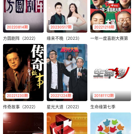
全新推出的大型益
智游戏类综艺节..
20220814期
20230517期
20221218期
方圆剧阵（2022）
缘来不晚（2023）
一年一度喜剧大赛第
方圆剧阵（2022）
缘来不晚（2023）
一年一度喜剧大赛第二季
二季
《方圆剧阵》是CC
《缘来不晚》是江
黄渤
李诞
TV-12社会与法频道
苏综艺频道一档大
马东
一档社会纪实剧情
型代际相亲交友类
《一年一度喜剧大
栏目，..
节目，每周五晚..
赛第2季》是由爱奇
艺出品、米未联合
出品并制作的..
20221230期
20221224期
20181112期
传奇故事（2022）
星光大道（2022）
生命缘第七季
传奇故事（2022）
星光大道（2022）
生命缘第七季
《生命缘》是北京
金飞
钟丽燕
莫华伦
卫视打造的中国国
黄国伦
《传奇故事》是江
内全新模式的医疗
西卫视自办的最有
《星光大道》是中
纪实节目。拍摄..