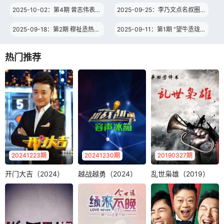
2025-10-02：第4期 曾志伟表扬穆祉丞演技 许珑瀚给机器人亲倒了
2025-09-25：李乃文点名叔圈天团 穆祉丞自曝穿球衣睡觉？
2025-09-18：第2期 穆祉丞热舞在线打歌 唐国强于洋挑战扫腿舞
2025-09-11：第1期 “望牛丞珑”躺平迎沈腾 牛在在开场套路穆祉丞许珑瀚
热门推荐
20241223期
20241230期
20190327期
开门大吉（2024）
越战越勇（2024）
乱世枭雄（2019）
开门大吉（2024）
越战越勇（2024）
乱世枭雄（2019）
《越战越勇》节目
单田芳电视绝版评
尼格买提
面向全国寻找爱唱
书—乱世枭雄，爱
《开门大吉》是中
歌、唱歌好的普通
奇艺12月27日起每
央电视台综艺频道
人，经过筛选，..
周三12:..