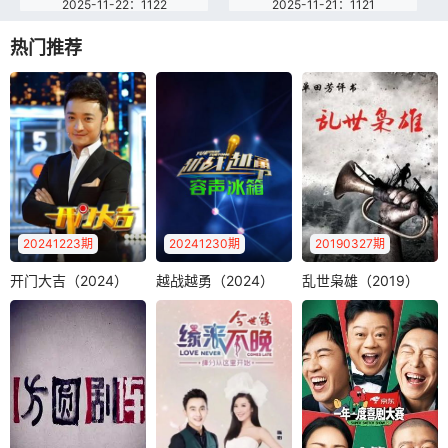
2025-11-22：1122
2025-11-21：1121
2025-11-20：1120
2025-11-19：1119
热门推荐
2025-11-18：1118
2025-11-17：1117
2025-11-16：1116
2025-11-15：1115
2025-11-14：1114
2025-11-13：1113
2025-11-12：1112
2025-11-11：1111
2025-11-10：1110
2025-11-09：1109
20241223期
20241230期
20190327期
2025-11-08：1108
2025-11-07：1107
开门大吉（2024）
越战越勇（2024）
乱世枭雄（2019）
开门大吉（2024）
越战越勇（2024）
乱世枭雄（2019）
《越战越勇》节目
单田芳电视绝版评
2025-11-06：1106
2025-11-05：1105
尼格买提
面向全国寻找爱唱
书—乱世枭雄，爱
《开门大吉》是中
歌、唱歌好的普通
奇艺12月27日起每
2025-11-04：1104
2025-11-03：1103
央电视台综艺频道
人，经过筛选，..
周三12:..
全新推出的大型益
2025-11-02：1102
2025-11-01：1101
智游戏类综艺节..
2025-10-31：1031
2025-10-30：1030