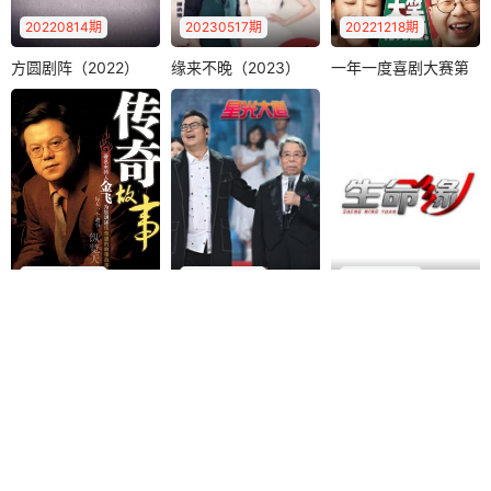
2025-10-29：1029
2025-10-28：1028
20220814期
20230517期
20221218期
方圆剧阵（2022）
缘来不晚（2023）
一年一度喜剧大赛第
2025-10-27：1027
2025-10-26：1026
方圆剧阵（2022）
缘来不晚（2023）
一年一度喜剧大赛第二季
二季
《方圆剧阵》是CC
《缘来不晚》是江
黄渤
李诞
2025-10-25：1025
2025-10-24：1024
TV-12社会与法频道
苏综艺频道一档大
马东
一档社会纪实剧情
型代际相亲交友类
2025-10-23：1023
2025-10-22：1022
《一年一度喜剧大
栏目，..
节目，每周五晚..
赛第2季》是由爱奇
2025-10-21：1021
2025-10-20：1020
艺出品、米未联合
出品并制作的..
2025-10-19：1019
2025-10-18：1018
20221230期
20221224期
20181112期
2025-10-17：1017
2025-10-16：1016
传奇故事（2022）
星光大道（2022）
生命缘第七季
传奇故事（2022）
星光大道（2022）
生命缘第七季
2025-10-15：1015
2025-10-14：1014
《生命缘》是北京
金飞
钟丽燕
莫华伦
2025-10-13：1013
2025-10-12：1012
卫视打造的中国国
黄国伦
《传奇故事》是江
内全新模式的医疗
西卫视自办的最有
《星光大道》是中
2025-10-11：1011
2025-10-10：1010
纪实节目。拍摄..
特色的一档民生新
央电视台综艺频道
闻节目。严格选..
推出的一档大型综
2025-10-09：1009
2025-10-08：1008
艺栏目，由葛延..