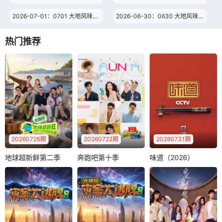
2026-07-01：0701 大地风味（49）
2026-06-30：0630 大地风味（48）
2026-06-29：0629 大地风味（47）
2026-06-28：0628 大地风味（46）
热门推荐
2026-06-27：0627 大地风味（45）
2026-06-26：0626 大地风味（44）
2026-06-25：0625 大地风味（43）
2026-06-24：0624 大地风味（42）
2026-06-23：0623 大地风味（41）
2026-06-22：0622 大地风味（40）
2026-06-21：0621 端午寻味记（3）
2026-06-20：0620 端午寻味记（2）
2026-06-19：20250619 端午寻味记（1）
2026-06-18：0618 大地风味（39）
20260726期
20260722期
20260731期
2026-06-17：0617 大地风味（38）
2026-06-16：0616 大地风味（37）
地球超新鲜第二季
奔跑吧第十季
味道（2026）
地球超新鲜第二季
奔跑吧第十季
味道（2026）
2026-06-15：0615 大地风味（36）
2026-06-14：0614 大地风味（35）
跟着地球团孙红
跑男团集体整活
韩磊
张杰
雷、李乃文、郭京
儿！
一档全新的饮食类
2026-06-13：0613 大地风味（34）
2026-06-12：0612 大地风味（33）
飞、刘宇宁、龚
节目《味道》目前
俊、陈星旭、王玉
每天分三个时间段8:
2026-06-11：0611 大地风味（32）
2026-06-10：0610 大地风味（31）
雯..
00、18..