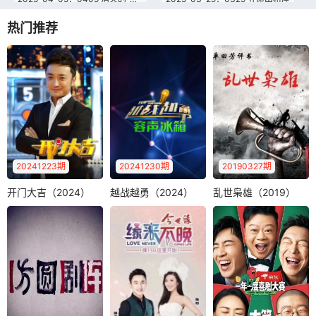
热门推荐
2025-03-22：0322 叔嫂恩怨
2025-03-15：0315 女友主播的骗局
2025-03-07：0307 对话大法官——法治是最好的营商环境
2025-03-06：0306 对话大法官——法暖民心
2025-03-05：0305 对话大法官——法治的力量
2025-02-22：0222 危险的爱好
2025-02-15：0215 爱上一个不回家的人
2025-02-08：0208 老宅之争
2025-02-01：0201 “躺赢”背后的陷阱
2025-01-25：0125 老伴的遗产
2025-01-18：0118 人事科长的不归路
2025-01-11：0111 女演员的直播陷阱
20241223期
20241230期
20190327期
2025-01-04：0104 “富二代”的谎言
开门大吉（2024）
越战越勇（2024）
乱世枭雄（2019）
开门大吉（2024）
越战越勇（2024）
乱世枭雄（2019）
《越战越勇》节目
单田芳电视绝版评
尼格买提
面向全国寻找爱唱
书—乱世枭雄，爱
《开门大吉》是中
歌、唱歌好的普通
奇艺12月27日起每
央电视台综艺频道
人，经过筛选，..
周三12:..
全新推出的大型益
智游戏类综艺节..