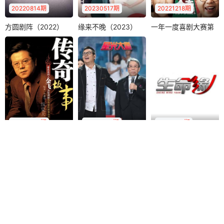
20220814期
20230517期
20221218期
方圆剧阵（2022）
缘来不晚（2023）
一年一度喜剧大赛第
方圆剧阵（2022）
缘来不晚（2023）
一年一度喜剧大赛第二季
二季
《方圆剧阵》是CC
《缘来不晚》是江
黄渤
李诞
TV-12社会与法频道
苏综艺频道一档大
马东
一档社会纪实剧情
型代际相亲交友类
《一年一度喜剧大
栏目，..
节目，每周五晚..
赛第2季》是由爱奇
艺出品、米未联合
出品并制作的..
20221230期
20221224期
20181112期
传奇故事（2022）
星光大道（2022）
生命缘第七季
传奇故事（2022）
星光大道（2022）
生命缘第七季
《生命缘》是北京
金飞
钟丽燕
莫华伦
卫视打造的中国国
黄国伦
《传奇故事》是江
内全新模式的医疗
西卫视自办的最有
《星光大道》是中
纪实节目。拍摄..
特色的一档民生新
央电视台综艺频道
闻节目。严格选..
推出的一档大型综
艺栏目，由葛延..