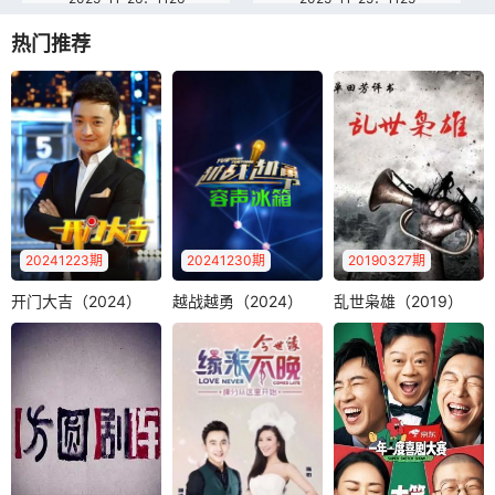
热门推荐
2025-11-24：1124
2025-11-23：1123
2025-11-22：1122
2025-11-21：1121
2025-11-20：1120
2025-11-19：1119
2025-11-18：1118
2025-11-17：1117
2025-11-16：1116
2025-11-15：1115
2025-11-14：1114
2025-11-13：1113
20241223期
20241230期
20190327期
2025-11-12：1112
2025-11-11：1111
开门大吉（2024）
越战越勇（2024）
乱世枭雄（2019）
开门大吉（2024）
越战越勇（2024）
乱世枭雄（2019）
《越战越勇》节目
单田芳电视绝版评
尼格买提
2025-11-10：1110
2025-11-09：1109
面向全国寻找爱唱
书—乱世枭雄，爱
《开门大吉》是中
歌、唱歌好的普通
奇艺12月27日起每
2025-11-08：1108
2025-11-07：1107
央电视台综艺频道
人，经过筛选，..
周三12:..
全新推出的大型益
2025-11-06：1106
2025-11-05：1105
智游戏类综艺节..
2025-11-04：1104
2025-11-03：1103