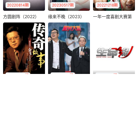
20220814期
20230517期
20221218期
2025-11-02：1102
2025-11-01：1101
方圆剧阵（2022）
缘来不晚（2023）
一年一度喜剧大赛第
方圆剧阵（2022）
缘来不晚（2023）
一年一度喜剧大赛第二季
2025-10-31：1031
2025-10-30：1030
二季
《方圆剧阵》是CC
《缘来不晚》是江
黄渤
李诞
2025-10-29：1029
2025-10-28：1028
TV-12社会与法频道
苏综艺频道一档大
马东
一档社会纪实剧情
型代际相亲交友类
2025-10-27：1027
2025-10-26：1026
《一年一度喜剧大
栏目，..
节目，每周五晚..
赛第2季》是由爱奇
2025-10-25：1025
2025-10-24：1024
艺出品、米未联合
出品并制作的..
2025-10-23：1023
2025-10-22：1022
20221230期
20221224期
20181112期
2025-10-21：1021
2025-10-20：1020
传奇故事（2022）
星光大道（2022）
生命缘第七季
传奇故事（2022）
星光大道（2022）
生命缘第七季
2025-10-19：1019
2025-10-18：1018
《生命缘》是北京
金飞
钟丽燕
莫华伦
卫视打造的中国国
2025-10-17：1017
2025-10-16：1016
黄国伦
《传奇故事》是江
内全新模式的医疗
西卫视自办的最有
《星光大道》是中
2025-10-15：1015
2025-10-14：1014
纪实节目。拍摄..
特色的一档民生新
央电视台综艺频道
闻节目。严格选..
推出的一档大型综
2025-10-13：1013
2025-10-12：1012
艺栏目，由葛延..
2025-10-11：1011
2025-10-10：1010