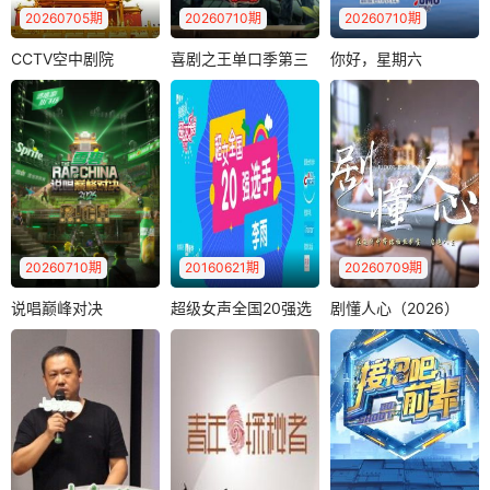
20260705期
20260710期
20260710期
CCTV空中剧院
喜剧之王单口季第三
你好，星期六
CCTV空中剧院（2026）
喜剧之王单口季第三季
你好，星期六（2026）
（2026）
季
（2026）
戏曲类电视栏目
《你好，星期六》
郭麒麟
黄渤
节目以全新打造的
马思纯
好六街街区为背
节目将延续从小人
景，将平凡生活的..
物到喜剧之王的故
事，汇聚来自全国
各地脱口秀俱乐..
20260710期
20160621期
20260709期
说唱巅峰对决
超级女声全国20强选
剧懂人心（2026）
说唱巅峰对决（2026）
超级女声全国20强选手：李雨（2016）
剧懂人心（2026）
（2026）
手：李雨（2016）
2026年，说唱巅峰
总台原创心理疗愈
系列节目将再度启
类微综艺《剧懂人
航，打造华语说唱
心》，一边追剧一
顶级竞技盛..
边学心理是一种..