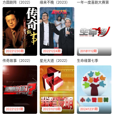
方圆剧阵（2022）
缘来不晚（2023）
一年一度喜剧大赛第
方圆剧阵（2022）
缘来不晚（2023）
一年一度喜剧大赛第二季
二季
《方圆剧阵》是CC
《缘来不晚》是江
黄渤
李诞
TV-12社会与法频道
苏综艺频道一档大
马东
一档社会纪实剧情
型代际相亲交友类
《一年一度喜剧大
栏目，..
节目，每周五晚..
赛第2季》是由爱奇
艺出品、米未联合
出品并制作的..
20221230期
20221224期
20181112期
传奇故事（2022）
星光大道（2022）
生命缘第七季
传奇故事（2022）
星光大道（2022）
生命缘第七季
《生命缘》是北京
金飞
钟丽燕
莫华伦
卫视打造的中国国
黄国伦
《传奇故事》是江
内全新模式的医疗
西卫视自办的最有
《星光大道》是中
纪实节目。拍摄..
特色的一档民生新
央电视台综艺频道
闻节目。严格选..
推出的一档大型综
艺栏目，由葛延..
20221231期
20231019期
20241231期