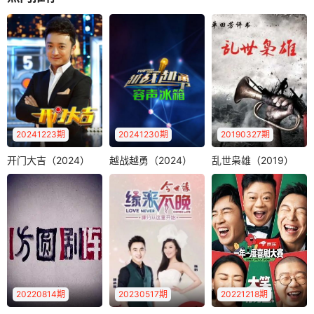
20241223期
20241230期
20190327期
开门大吉（2024）
越战越勇（2024）
乱世枭雄（2019）
开门大吉（2024）
越战越勇（2024）
乱世枭雄（2019）
《越战越勇》节目
单田芳电视绝版评
尼格买提
面向全国寻找爱唱
书—乱世枭雄，爱
《开门大吉》是中
歌、唱歌好的普通
奇艺12月27日起每
央电视台综艺频道
人，经过筛选，..
周三12:..
全新推出的大型益
智游戏类综艺节..
20220814期
20230517期
20221218期