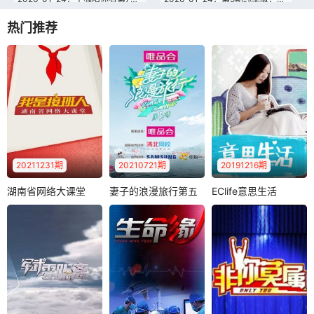
热门推荐
2026-01-24：第10期纯享版：小奇连环开怼AI机器人
2026-01-24：第7期下：苏醒爆笑玩梗，回应0713镜头分配
2026-01-24：第7期上：内娱“绿叶”齐聚，阎鹤祥锐评郭麒麟
2026-01-24：主咖陪你看第6期：仁科哈佛英语演讲呼兰笑翻
2026-01-24：陪看回顾：水晶哥看自己讲段子直呼“没脸看”
2026-01-24：第7期纯享版：俞灏明自嘲《流星雨》人设
2026-01-24：上桌吧！主咖第6期：林书豪自曝成名前借钱打NBA
2026-01-24：第6期下：JackeyLove回应退役，锐评范志毅林书豪
2026-01-24：第1期纯享版：何广智爆梗连连
2026-01-24：第6期上：冠军集结！仁科史诗级抽象，何广智吐槽林书豪口音
2026-01-24：主咖陪你看元宵特辑：某某某陪看张维伊被围攻笑翻了
2026-01-24：第6期纯享版：范志毅5年后再锐评男篮
20211231期
20210721期
20191216期
2026-01-24：主咖陪你看第5期：倪萍现场揭穿李诚儒“虚假人设”
2026-01-24：上桌吧！主咖第5期：李诚儒自曝舞台被吐槽到冒汗
湖南省网络大课堂
妻子的浪漫旅行第五
EClife意思生活
湖南省网络大课堂（2021）
妻子的浪漫旅行第五季
EClife意思生活（2019）
（2021）
季
（2019）
别出心裁的装饰手
2026-01-24：第5期下：倪萍炸场！一开口春晚的味回来啦
2026-01-24：第5期上：内娱老字号齐聚，唐国强给宋亚轩庆生
作、调性十足的好
物测评、便利实用
2026-01-24：主咖陪你看第3期：呼兰看向佐表演“惊吓”连连
2026-01-24：第4期上：黄圣依看再见爱人吐槽自己
的生活妙招，爱..
2026-01-24：第4期下：鸟鸟犀利发言打破对女司机偏见
2026-01-24：第1期下：名场面诞生，艾福杰尼小奇爆笑battle！
2026-01-24：上桌吧！主咖第4期：张萌cue孟子义猜题梦回《九重紫》
2026-01-24：主咖陪你看第4期：鸟鸟调侃张萌加微信笑疯黄圣依