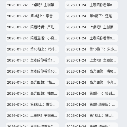
2026-01-24：上桌吧！主咖第8期：希林爆料春晚魔术“真不是演的”
2026-01-24：主咖陪你看第8期：希林娜依高揭秘春晚魔术幕后
2026-01-24：第9期上：李雪琴回归，严屹宽揭“逐玉魏严”身份
2026-01-24：第9期下：还是老味道~李雪琴超狠开呛全员！
2026-01-24：陪看特辑：严屹宽曝“谢征\
2026-01-24：上桌吧！主咖第9期：徐艺真把徐志胜错认成宋木子
2026-01-24：陪看直播：小奇连麦总导演爆料精彩幕后
2026-01-24：主咖陪你看第9期：编剧爆料严屹宽稿件“卡颜”？
2026-01-24：第10期上：鸡排哥吐槽首秀，爆改名场面！
2026-01-24：第10期下：宋小宝大跳《巴比龙》回应“东北王嘉尔”
2026-01-24：主咖陪你看第1期：孟川小奇陪看节目大胆开麦
2026-01-24：上桌吧！主咖第10期：连杨迪都控制不住的嘉宾出现了
2026-01-24：主咖陪你看第10期：范志毅因录五哈痛失全勤奖
2026-01-24：高光回顾：嘴强王者篇！呼兰何广智超狠吐槽
2026-01-24：高光回顾：“相爱相杀”篇！小奇艾福杰尼爆笑互呛
2026-01-24：高光回顾：小奇篇！平等咖咖每一个嘉宾
2026-01-24：高光回顾：抽象之神篇！仁科纪凌尘零帧开“抽”
2026-01-24：第8期下：笑到打鸣！白小白梁源又杠上了
2026-01-24：第8期上：爆笑音乐场！腾格尔回应翻唱张韶涵名曲
2026-01-24：第8期纯享版：何广智狠狠吐槽孙楠《歌手》退赛
2026-01-24：上桌吧！主咖第7期：阎鹤祥比起相声更喜欢脱口秀？
2026-01-24：第1期上：脱口秀VS嘻哈，何广智给节目起新名？
2026-01-24：主咖陪你看第7期：阎鹤祥爆蔡明春晚后台“耍大牌”？
2026-01-24：第9期纯享版：纪凌尘被轮番吐槽“傻子”破大防