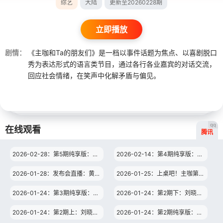
综艺
大陆
更新至20260228期
立即播放
剧情：
《主咖和Ta的朋友们》是一档以事件话题为焦点、以喜剧脱口
秀为表达形式的语言类节目，通过各行各业嘉宾的对话交流，
回应社会情绪，在笑声中化解矛盾与偏见。
qq
在线观看
腾讯
2026-02-28：第5期纯享版：范志毅调侃唐国强跳扫腿舞
2026-02-14：第4期纯享版：张萌聊加杨幂微信社死经历
2026-01-28：发布会直播：黄圣依连线金莎曝备婚进展
2026-01-25：上桌吧！主咖第1期：黄子韬没给哈哈曹的链子热狗给了！
2026-01-24：第3期纯享版：颜安曝张兴朝作品灵感来源
2026-01-24：第2期下：刘晓庆写书法，大女主发言全场鼓掌！
2026-01-24：第2期上：刘晓庆驾到！短剧霸总掏结婚证“护妻”
2026-01-24：第2期纯享版：赵樱子“迪幂孟扎”喜提轮番吐槽