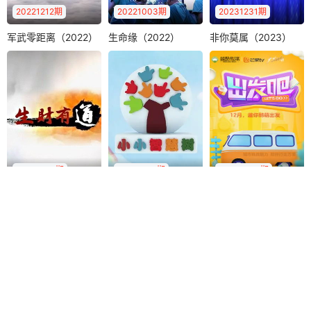
20221212期
20221003期
20231231期
2026-01-24：春节特辑：主咖接财神，安可剧场读信回馈
2026-01-24：主咖陪你看春节特辑：漫才兄弟刚下春晚就来狠狠吐槽了？
军武零距离（2022）
生命缘（2022）
非你莫属（2023）
军武零距离（2022）
生命缘（2022）
非你莫属（2023）
2026-01-24：上桌吧！主咖第3期：向佐回应“抽象”行为遭网友玩梗
2026-01-24：连麦直播：向佐爆料上网刷自己梗心得
一档主持人探访式
《生命缘》是由北
《非你莫属》由新
2026-01-24：第3期下：张维伊再现气泡音，爆笑自嘲秀表名场面
2026-01-24：第3期上：乐子人集结，全员贴脸开大向佐！
专题节目。节目中
京卫视《身边》团
成立的天视卫星公
将零距离呈现我军
队制作，以纪实拍
司顶尖团队臻金打
2026-01-24：上桌吧！主咖第2期：刘晓庆霸气回怼年龄质疑
2026-01-24：主咖陪你看第2期：75岁刘晓庆生物钟惊呆众人
的功勋装备，内..
摄的手法，24..
造，专业性和娱..
2026-01-24：主咖人物前传：群星聚集谁是你心里的主咖？
20241231期
20241231期
20210303期
生财有道（2024）
智慧树（2024）
出发吧（2021）
生财有道（2024）
智慧树（2024）
出发吧（2021）
央视财经频道《生
红果果
绿泡泡
财有道》，服务百
小咕咚
姓致富，节目近期
少儿频道《智慧
将专注于农村致..
树》节目是面向3到
6周岁的学龄前儿童
的益智类节目..